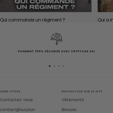
Qui commande un régiment ?
Qui a i
PAIEMENT 100% SÉCURISÉ AVEC CRYPTAGE SSL
Aller
Aller
Aller
Aller
au
au
au
au
slide
slide
slide
slide
1
2
3
4
LIENS UTILES
NAVIGATION SUR LE SITE
Contactez-nous
Vêtements
contact@surplus-
Bivouac