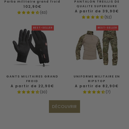
Parka militaire grand froid
PANTALON TREILLIS DE
Prix
102,90€
QUALITE SUPERIEURE
de
Prix
A partir de 39,90€
(63)
vente
de
(52)
vente
BEST-SELLER
BEST-SELLER
GANTS MILITAIRES GRAND
UNIFORME MILITAIRE EN
FROID
RIPSTOP
Prix
Prix
A partir de 22,90€
A partir de 82,90€
de
de
(30)
(7)
vente
vente
DÉCOUVRIR