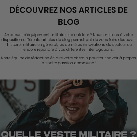
b
o
r
DÉCOUVREZ NOS ARTICLES DE
l
d
t
e
l
BLOG
a
n
Amateurs d'équipement militaire et d'outdoor ? Nous mettons à votre
disposition différents articles de blog permettant de vous faire découvrir
d
l'histoire militaire en général, les dernières innovations du secteur ou
encore répondre à vos différentes interrogations.
Notre équipe de rédaction éclaire votre chemin pour tout savoir à propos
de notre passion commune !