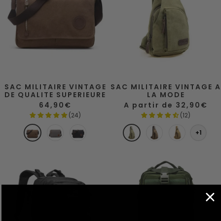
SAC MILITAIRE VINTAGE
SAC MILITAIRE VINTAGE A
DE QUALITE SUPERIEURE
LA MODE
Prix
Prix
64,90€
A partir de 32,90€
de
de
(24)
(12)
vente
vente
M
G
N
V
C
K
+1
A
R
O
E
A
A
R
I
I
R
F
K
R
S
R
T
É
I
O
A
N
R
M