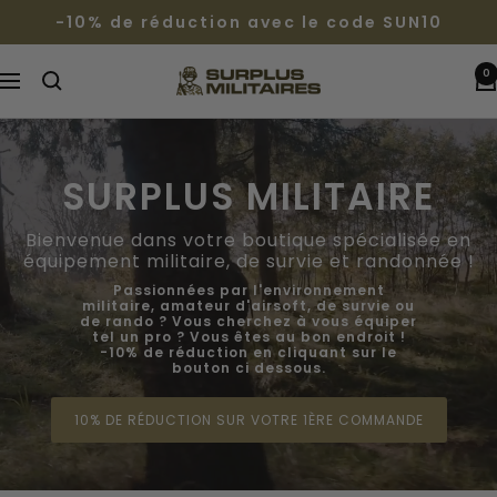
Passer
-10% de réduction avec le code SUN10
au
contenu
0
Surplus
Navigation
Militaires®
SURPLUS MILITAIRE
Bienvenue dans votre boutique spécialisée en
équipement militaire, de survie et randonnée !
Passionnées par l'environnement
militaire, amateur d'airsoft, de survie ou
de rando ? Vous cherchez à vous équiper
tel un pro ? Vous êtes au bon endroit !
-10% de réduction en cliquant sur le
bouton ci dessous.
10% DE RÉDUCTION SUR VOTRE 1ÈRE COMMANDE