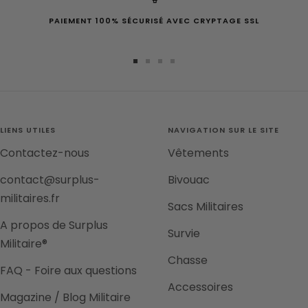
PAIEMENT 100% SÉCURISÉ AVEC CRYPTAGE SSL
Aller
Aller
Aller
Aller
au
au
au
au
slide
slide
slide
slide
1
2
3
4
LIENS UTILES
NAVIGATION SUR LE SITE
Contactez-nous
Vêtements
contact@surplus-
Bivouac
militaires.fr
Sacs Militaires
A propos de Surplus
Survie
Militaire®
Chasse
FAQ - Foire aux questions
Accessoires
Magazine / Blog Militaire