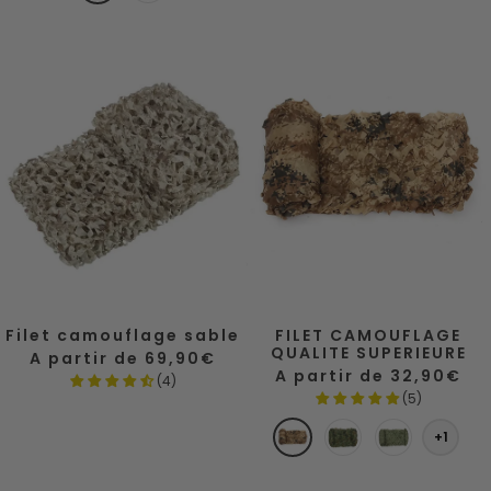
u
o
n
i
g
r
l
e
c
a
m
o
u
f
Filet camouflage sable
l
FILET CAMOUFLAGE
QUALITE SUPERIEURE
Prix
A partir de 69,90€
a
de
Prix
A partir de 32,90€
(4)
vente
de
g
(5)
vente
e
S
W
V
+1
a
o
e