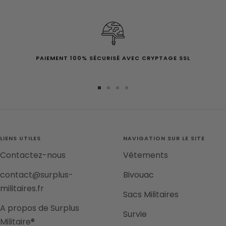
PAIEMENT 100% SÉCURISÉ AVEC CRYPTAGE SSL
Aller
Aller
Aller
Aller
au
au
au
au
slide
slide
slide
slide
1
2
3
4
LIENS UTILES
NAVIGATION SUR LE SITE
Contactez-nous
Vêtements
contact@surplus-
Bivouac
militaires.fr
Sacs Militaires
A propos de Surplus
Survie
Militaire®