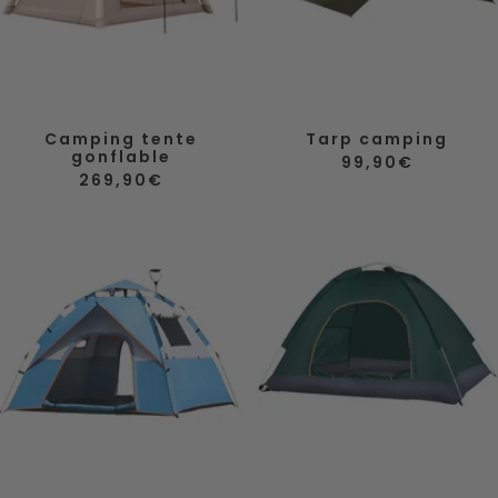
Camping tente
Tarp camping
gonflable
Prix
99,90€
Prix
de
269,90€
de
vente
vente