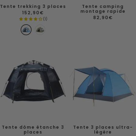
Tente trekking 3 places
Tente camping
montage rapide
Prix
152,90€
de
Prix
82,90€
(1)
vente
de
vente
B
V
l
e
e
r
u
t
a
r
m
é
e
Tente dôme étanche 3
Tente 3 places ultra-
places
légère