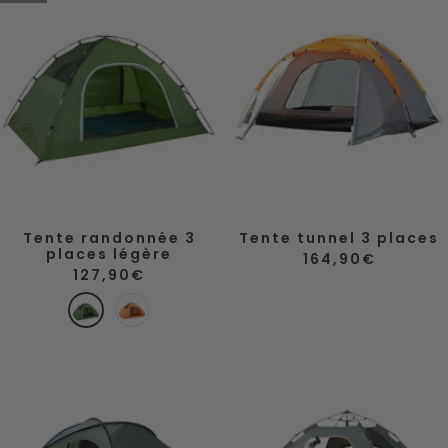
c
a
f
r
o
m
n
é
c
e
é
Tente randonnée 3
Tente tunnel 3 places
places légère
Prix
164,90€
Prix
de
127,90€
de
vente
vente
V
O
e
r
r
a
t
n
g
e