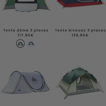
Tente dôme 3 places
Tente bivouac 3 places
Prix
Prix
117,90€
139,90€
de
de
vente
V
B
vente
e
l
r
e
t
u