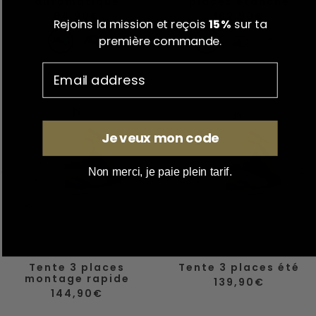
automatique
places étanche
Prix
Prix
84,90€
162,90€
Rejoins la mission et reçois
15%
sur ta
de
de
vente
B
V
B
vente
V
B
première commande.
l
e
l
e
e
e
r
e
r
i
u
t
u
t
g
f
e
o
Je veux mon code
n
c
Non merci, je paie plein tarif.
é
Tente 3 places
Tente 3 places été
montage rapide
Prix
139,90€
Prix
de
144,90€
de
vente
vente