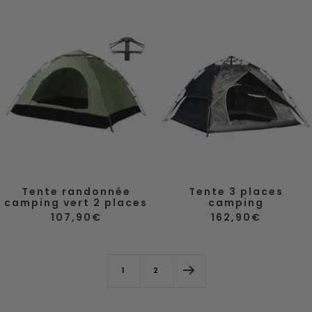
Tente randonnée
Tente 3 places
camping vert 2 places
camping
Prix
Prix
107,90€
162,90€
de
de
vente
vente
1
2