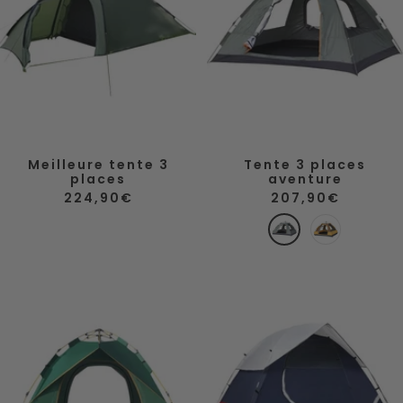
Meilleure tente 3
Tente 3 places
places
aventure
Prix
Prix
224,90€
207,90€
de
de
vente
vente
V
J
e
a
r
u
t
n
e