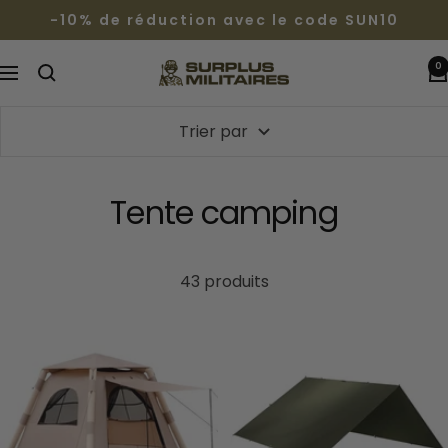
Passer
-10% de réduction avec le code SUN10
au
contenu
0
Surplus
Navigation
Militaires®
Trier par
Tente camping
43 produits