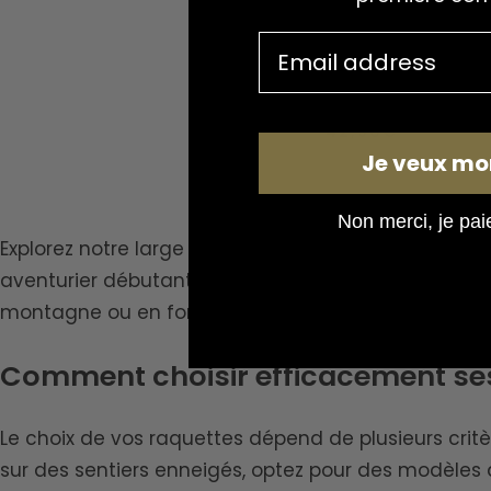
Raquettes randonnée rou
Prix
42,90€
de
Je veux mo
vente
Non merci, je paie 
Explorez notre large
catalogue de raquettes de ra
aventurier débutant ou chevronné. Nos raquettes 
montagne ou en forêt. Découvrez des modèles adapté
Comment choisir efficacement ses 
Le choix de vos raquettes dépend de plusieurs critè
sur des sentiers enneigés, optez pour des modèles 