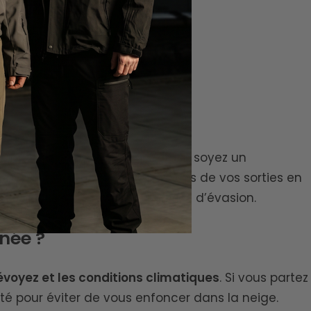
Raquette randonnée femme
Prix
49,90€
de
vente
sionnés de randonnée, que vous soyez un
ort, performance et sécurité
lors de vos sorties en
lle qui correspond à vos envies d’évasion.
née ?
oyez et les conditions climatiques
. Si vous partez
té pour éviter de vous enfoncer dans la neige.