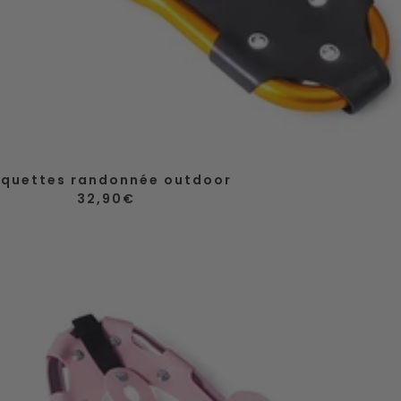
quettes randonnée outdoor
Prix
32,90€
de
vente