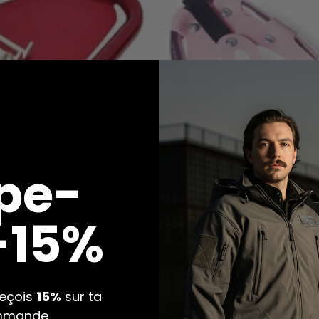
pe-
 -15%
reçois
15%
sur ta
mmande.