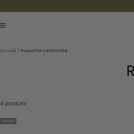
Passer
au
contenu
Navigation
Accueil
Raquette randonnée
4 produits
EPUISÉ