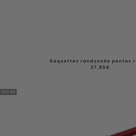
Raquettes randonnée pentes r
Prix
37,90€
de
vente
EPUISÉ