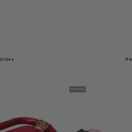
aides
Ra
EPUISÉ