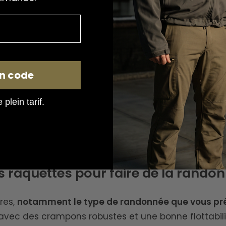
ge
n code
plein tarif.
ndonnée
, conçu pour répondre aux besoins des pas
sont spécialement sélectionnées
pour garantir conf
s à toutes les conditions de terrain, et trouvez ce
raquettes pour faire de la randon
res,
notamment le type de randonnée que vous prév
avec des crampons robustes et une bonne flottabili