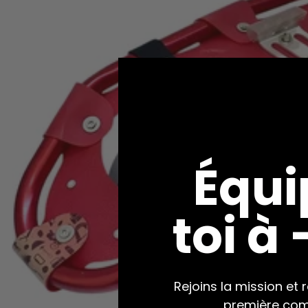
Équi
toi à
Rejoins la mission et 
première co