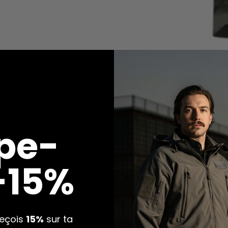
door
Pantalon
pe-
 -15%
reçois
15%
sur ta