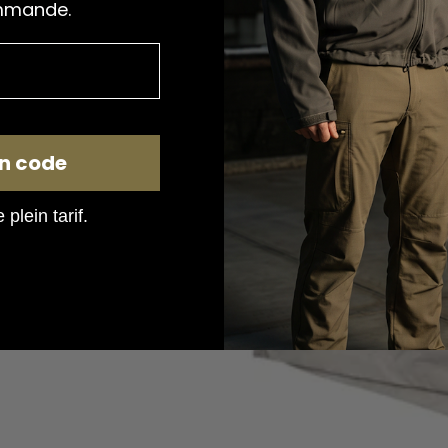
mmande.
n code
plein tarif.