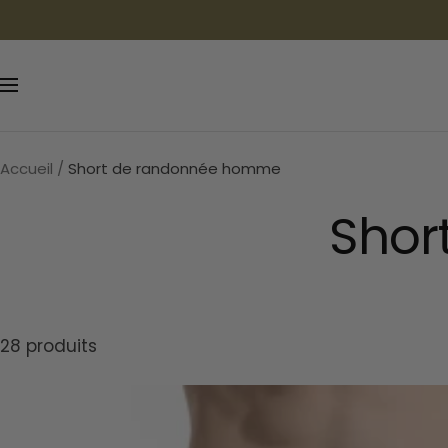
Passer
au
contenu
Navigation
Accueil
Short de randonnée homme
Shor
28 produits