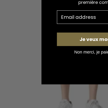
première co
Je veux mo
Non merci, je paie 