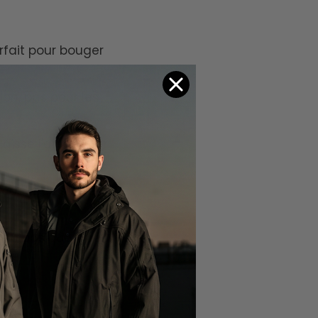
arfait pour bouger
tion, pas pour les
isse l'air circuler
coutures solides.
e du basique, que