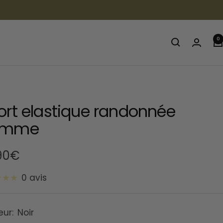
0
ort elastique randonnée
omme
90€
0 avis
te
eur:
Noir