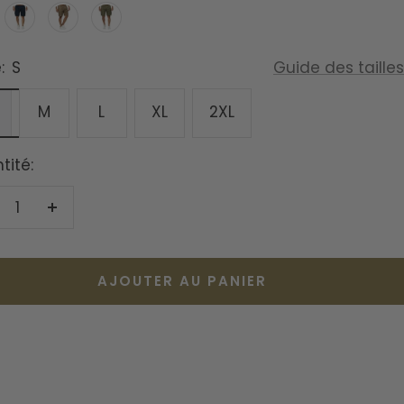
Bleu
Marron
Vert
marine
armée
:
S
Guide des tailles
M
L
XL
2XL
tité:
duire
Augmenter
la
antité
quantité
AJOUTER AU PANIER