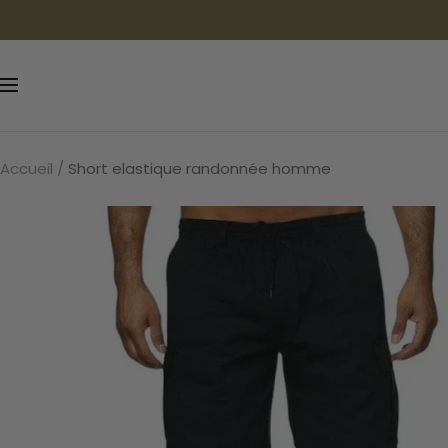
Passer
au
contenu
Navigation
Accueil
Short elastique randonnée homme