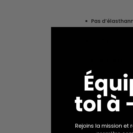
Pas d’élasthann
sans coller.
Coupe droite, zé
podiums.
Confort d'été va
comme il faut.
Équi
Prêt pour les c
Tu marches, il su
toi à
Les couleurs qu
du fiable.
Rejoins la mission et 