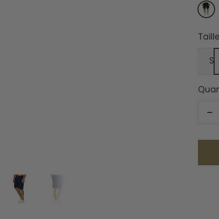
Noir
Taille
S
Quan
Ré
la
qu