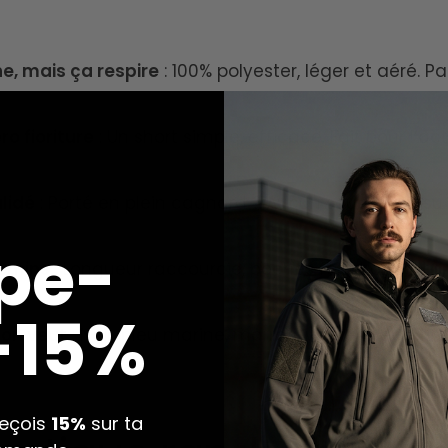
e, mais ça respire
: 100% polyester, léger et aéré. P
ro fioriture
: Un short simple, efficace. Fait pour l’ac
lidé
: Porté en plein cagnard ? Aucun souci. Le tissu la
pe-
hemins
: Longueur raccourcie, poches fonctionnelles, 
it.
 -15%
’on veut
: Noir, bleu marine, marron, vert armée. Qu
reçois
15%
sur ta