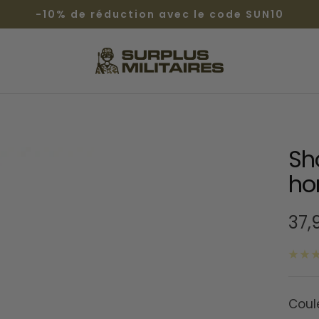
-10% de réduction avec le code SUN10
Surplus
Militaires®
Sh
h
Prix
37,
de
ven
Coul