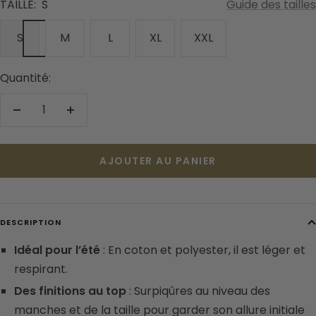
TAILLE:
S
Guide des tailles
S
M
L
XL
XXL
Quantité:
Réduire
Augmenter
la
la
quantité
quantité
AJOUTER AU PANIER
DESCRIPTION
Idéal pour l’été
: En coton et polyester, il est léger et
respirant.
Des finitions au top
: Surpiqûres au niveau des
manches et de la taille pour garder son allure initiale