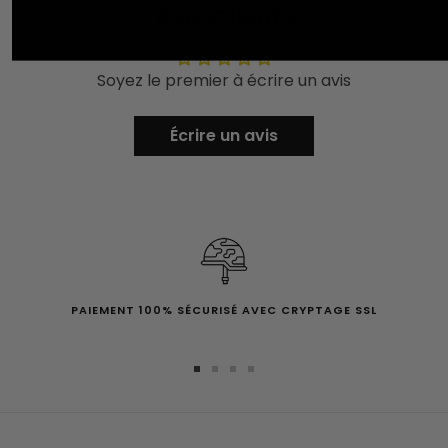
Avis Clients
Soyez le premier à écrire un avis
Écrire un avis
PAIEMENT 100% SÉCURISÉ AVEC CRYPTAGE SSL
Aller
Aller
Aller
Aller
au
au
au
au
slide
slide
slide
slide