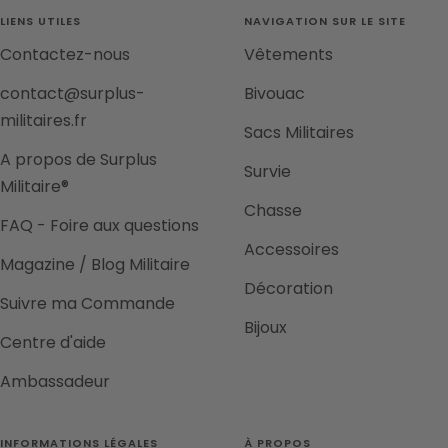
1
2
3
4
LIENS UTILES
NAVIGATION SUR LE SITE
Contactez-nous
Vêtements
contact@surplus-
Bivouac
militaires.fr
Sacs Militaires
A propos de Surplus
Survie
Militaire®
Chasse
FAQ - Foire aux questions
Accessoires
Magazine / Blog Militaire
Décoration
Suivre ma Commande
Bijoux
Centre d'aide
Ambassadeur
INFORMATIONS LÉGALES
À PROPOS