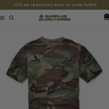
Passer
-10% de réduction avec le code SUN10
au
contenu
0
Surplus
Navigation
Militaires®