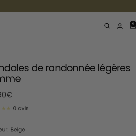
0
ndales de randonnée légères
emme
90€
0 avis
te
eur:
Beige