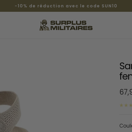
-10% de réduction avec le code SUN10
Surplus
Militaires®
Sa
f
Prix
67,
de
ven
Coul