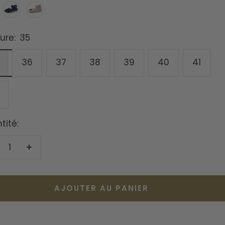
e
Bleu
Rose
ure:
35
36
37
38
39
40
41
tité:
duire
Augmenter
la
antité
quantité
AJOUTER AU PANIER