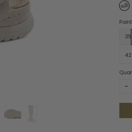
Beig
Point
35
42
Quan
Ré
la
qu