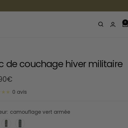
0
c de couchage hiver militaire
,90€
0 avis
te
eur:
camouflage vert armée
ouflage
Camouflage
Camouflage