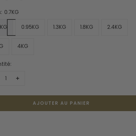
gris
vert
:
ée
0.7KG
7KG
0.95KG
1.3KG
1.8KG
2.4KG
G
4KG
tité:
duire
Augmenter
la
antité
quantité
AJOUTER AU PANIER