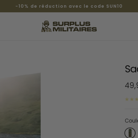
-10% de réduction avec le code SUN10
Surplus
Militaires®
Sa
Prix
49
de
ven
Coul
cam