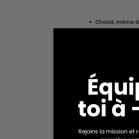
Chaud, même à 
limite. Pas beso
Format sarco, c
réchauffer, plus
Compact mais c
moins de place 
Équi
Tissu qui résiste
bivouacs en terr
toi à
Conçu pour le du
pensé pour ça. E
Rejoins la mission et 