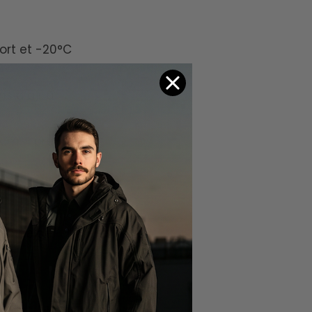
ort et -20°C
s d’air à
cm. Il prend
 et prêt pour les
a neige – il a été