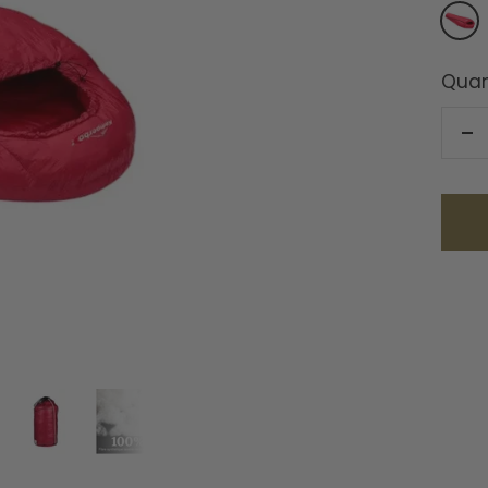
Rou
Quan
Ré
la
qu