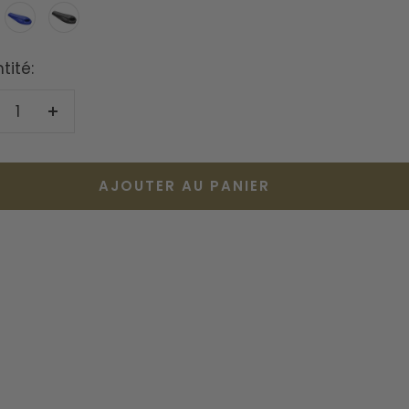
ge
Bleu
Noir
tité:
duire
Augmenter
la
antité
quantité
AJOUTER AU PANIER