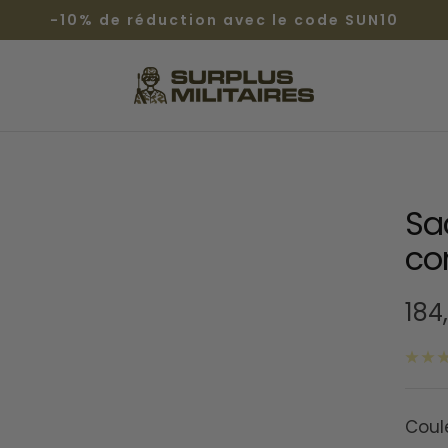
-10% de réduction avec le code SUN10
Surplus
Militaires®
Sa
co
Prix
184
de
ven
Coul