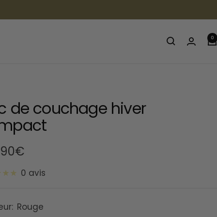
0
c de couchage hiver
mpact
,90€
0 avis
te
eur:
Rouge