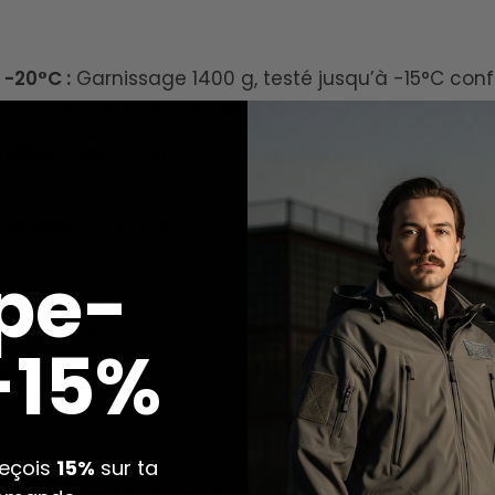
-20°C :
Garnissage 1400 g, testé jusqu’à -15°C conf
in d’attendre le printemps pour dormir dehors.
haleur max :
Coupe momie qui épouse le corps. Moin
 d’efficacité thermique.
ostaud :
1,65 kg sur la balance, compressé à 25x25 
qu’un pull de rechange.
pe-
 :
Nylon 20D dehors et dedans. Léger, respirant, doux,
ain hostile.
 -15%
r :
Haute montagne, trek arctique ou bivouac dans l
t il assume.
reçois
15%
sur ta