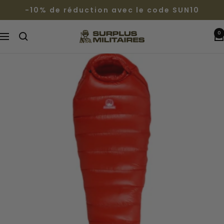
Passer
-10% de réduction avec le code SUN10
au
contenu
0
Surplus
Navigation
Militaires®