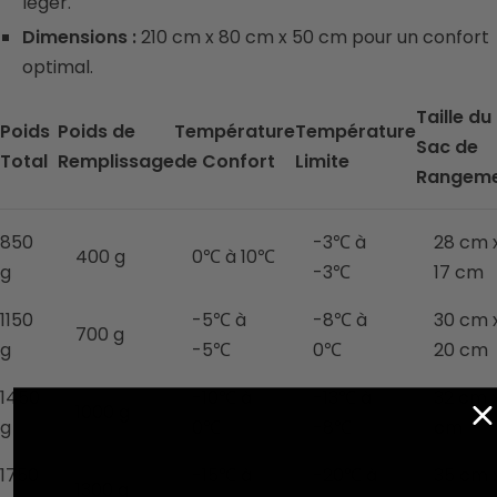
léger.
Dimensions :
210 cm x 80 cm x 50 cm pour un confort
optimal.
Taille du
Poids
Poids de
Température
Température
Sac de
Total
Remplissage
de Confort
Limite
Rangem
850
-3℃ à
28 cm 
400 g
0℃ à 10℃
g
-3℃
17 cm
1150
-5℃ à
-8℃ à
30 cm 
700 g
g
-5℃
0℃
20 cm
1450
-10℃ à
-13℃ à
32 cm x
1000 g
g
0℃
-8℃
cm
1750
-15℃ à
-20℃ à
35 cm x
1300 g