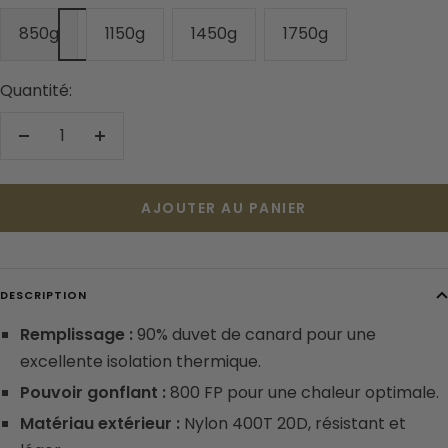
850g
1150g
1450g
1750g
Quantité:
Réduire
Augmenter
la
la
quantité
quantité
AJOUTER AU PANIER
DESCRIPTION
Remplissage :
90% duvet de canard pour une
excellente isolation thermique.
Pouvoir gonflant :
800 FP pour une chaleur optimale.
Matériau extérieur :
Nylon 400T 20D, résistant et