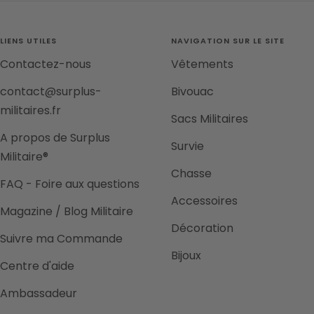
slide
slide
slide
slide
1
2
3
4
LIENS UTILES
NAVIGATION SUR LE SITE
Contactez-nous
Vêtements
contact@surplus-
Bivouac
militaires.fr
Sacs Militaires
A propos de Surplus
Survie
Militaire®
Chasse
FAQ - Foire aux questions
Accessoires
Magazine / Blog Militaire
Décoration
Suivre ma Commande
Bijoux
Centre d'aide
Ambassadeur