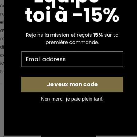
toi à -15%
coussinets dorsaux respirants, des bretelles
rembourrées à la fois épaisses et des sangles ventrales
et pectorales de maintien, ils aèrent tout en répartissant
avec homogénéité la pression exercée par le poids pour
Rejoins la mission et reçois
15%
sur ta
réduire la surcharge opérationnelle. D’ailleurs, sa
première commande.
dimension moyenne (52x20x32cm) procure une grande
capacité de stockage (35L) qui, avec ses attaches
MOLLE, augmente le nombre d'équipements tactiques
transportables lors de vos prochaines expéditions.
Je veux mon code
Non merci, je paie plein tarif.
Avis Clients
Soyez le premier à écrire un avis