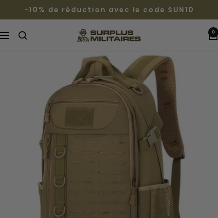
Passer
-10% de réduction avec le code SUN10
au
contenu
0
Surplus
Navigation
Militaires®