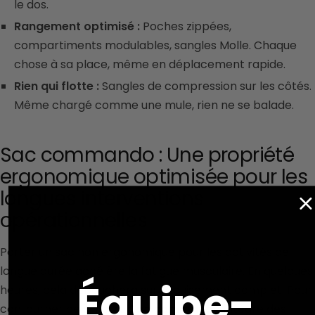
le dos.
Rangement optimisé :
Poches zippées,
compartiments modulables, sangles Molle. Chaque
chose à sa place, même en déplacement rapide.
Rien qui flotte :
Sangles de compression sur les côtés.
Même chargé comme une mule, rien ne se balade.
Sac commando :
Une propriété
ergonomique optimisée pour les
longues interventions
opérationnelles
Porter un sac non ergonomique pour les activités de
longue durée accélère la fatigue musculaire. En quelques
Équipe-
heures, cela débouchera sur l'épuisement complet. Pour
contourner cela, notre
Sac commando
intègre des