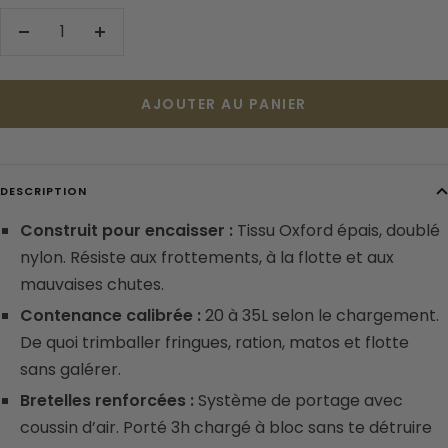
Réduire
Augmenter
la
la
quantité
quantité
AJOUTER AU PANIER
DESCRIPTION
Construit pour encaisser :
Tissu Oxford épais, doublé
nylon. Résiste aux frottements, à la flotte et aux
mauvaises chutes.
Contenance calibrée :
20 à 35L selon le chargement.
De quoi trimballer fringues, ration, matos et flotte
sans galérer.
Bretelles renforcées :
Système de portage avec
coussin d’air. Porté 3h chargé à bloc sans te détruire