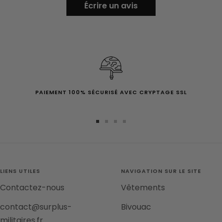
Écrire un avis
PAIEMENT 100% SÉCURISÉ AVEC CRYPTAGE SSL
Aller
Aller
Aller
Aller
au
au
au
au
slide
slide
slide
slide
1
2
3
4
LIENS UTILES
NAVIGATION SUR LE SITE
Contactez-nous
Vêtements
contact@surplus-
Bivouac
militaires.fr