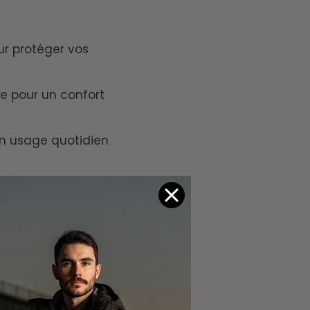
ur protéger vos
ée pour un confort
un usage quotidien
éplacements
 : pour