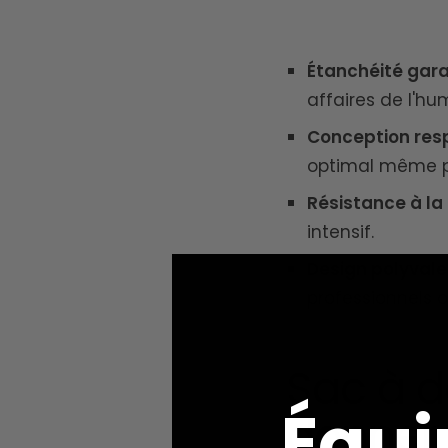
Étanchéité garan
affaires de l'hum
Conception resp
optimal même pe
Résistance à la
intensif.
Design polyvalen
professionnels o
Sac à d
Équi
donner 