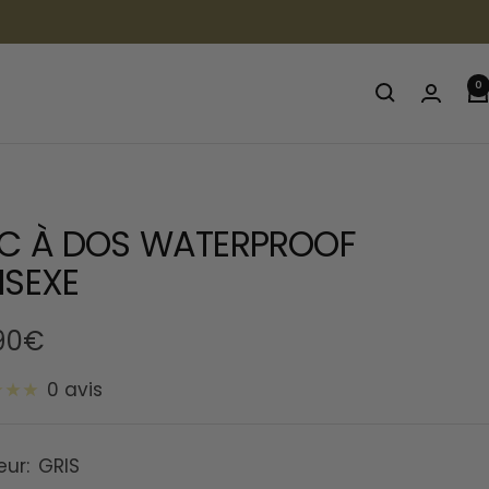
0
C À DOS WATERPROOF
ISEXE
90€
0 avis
te
eur:
GRIS