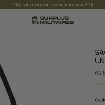
-10% de réduction avec le code SUN10
Surplus
Militaires®
SA
UN
Prix
62,
de
ven
Coul