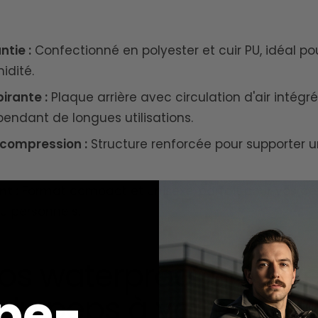
tie :
Confectionné en polyester et cuir PU, idéal po
idité.
irante :
Plaque arrière avec circulation d'air intégr
ndant de longues utilisations.
 compression :
Structure renforcée pour supporter 
t :
Format compact et unisexe, parfait pour vos d
u personnels.
os waterproof unisexe
pe-
du peps à votre look.