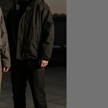
EN effet, porter
z stylé et à la
s de faire votre
os de bonne
onception de la
dos sec en
pression.