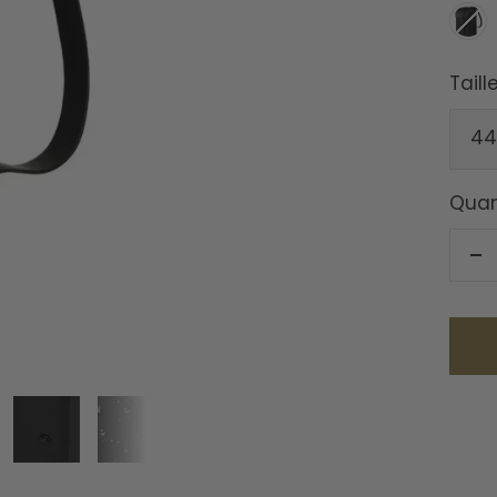
NOIR
Taille
44
Quan
Ré
la
qu