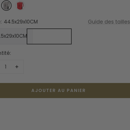
GRIS
ROUGE
:
44.5x29x10CM
Guide des tailles
.5x29x10CM
tité:
duire
Augmenter
la
antité
quantité
AJOUTER AU PANIER