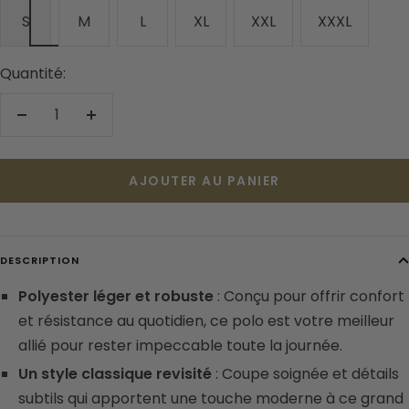
S
M
L
XL
XXL
XXXL
Quantité:
Réduire
Augmenter
la
la
quantité
quantité
AJOUTER AU PANIER
DESCRIPTION
Polyester léger et robuste
: Conçu pour offrir confort
et résistance au quotidien, ce polo est votre meilleur
allié pour rester impeccable toute la journée.
Un style classique revisité
: Coupe soignée et détails
subtils qui apportent une touche moderne à ce grand