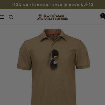
Passer
-10% de réduction avec le code SUN10
au
contenu
0
Surplus
Navigation
Militaires®