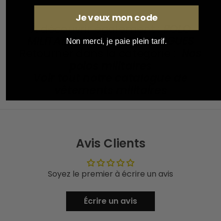
Je veux mon code
À découvrir également :
POLO
MILITAIRE A MANCHES LONGUES
Non merci, je paie plein tarif.
Retourner dans la catégorie :
Nos
polos militaires
Voir tout notre catalogue de
vêtements militaires
Avis Clients
Soyez le premier à écrire un avis
Écrire un avis