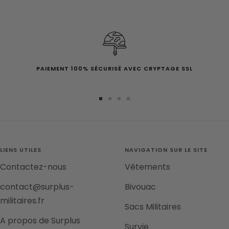
PAIEMENT 100% SÉCURISÉ AVEC CRYPTAGE SSL
Aller
Aller
Aller
Aller
au
au
au
au
slide
slide
slide
slide
1
2
3
4
LIENS UTILES
NAVIGATION SUR LE SITE
Contactez-nous
Vêtements
contact@surplus-
Bivouac
militaires.fr
Sacs Militaires
A propos de Surplus
Survie