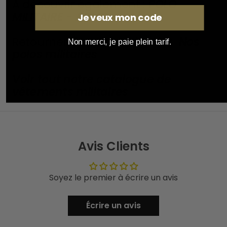
À découvrir également :
POLO
MILITAIRE - ARMY
Je veux mon code
Retourner dans la catégorie :
Nos
Non merci, je paie plein tarif.
polos militaires
Voir tout notre catalogue de
vêtements militaires
Avis Clients
Soyez le premier à écrire un avis
Écrire un avis