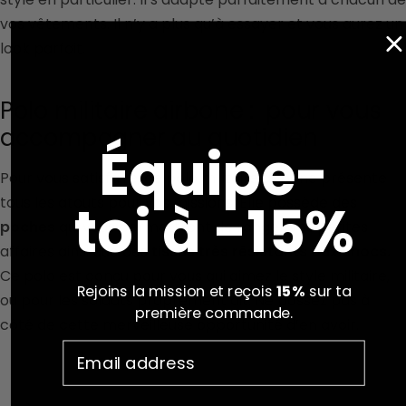
vos vêtements. Il n’y a plus qu’à essayer et vous aurez un
look parfait.
Polo militaire airbone : pour vous
accompagner au quotidien
Équipe-
Pour vous satisfaire, ce polo militaire airbone présente
toi à -15%
tous les atouts pour vos missions. Elle possède des
poches
qui vous permettront de ranger vos petites
affaires ainsi que des
tissus très résistants aux chocs.
Ce polo est conçu pour vous qui aimez le style militaire,
Rejoins la mission et reçois
15%
sur ta
ou pour les soldats proprement dit. Ne passez pas à
première commande.
côté de cette merveilleuse opportunité d’en avoir.