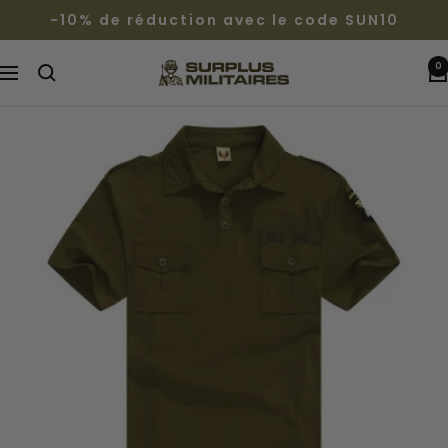
Passer
-10% de réduction avec le code SUN10
au
contenu
0
Surplus
Navigation
Militaires®