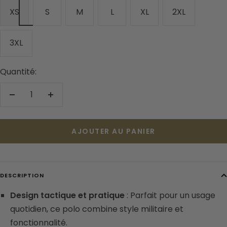
XS
S
M
L
XL
2XL
3XL
Quantité:
Réduire
Augmenter
la
la
quantité
quantité
AJOUTER AU PANIER
DESCRIPTION
Design tactique et pratique
: Parfait pour un usage
quotidien, ce polo combine style militaire et
fonctionnalité.