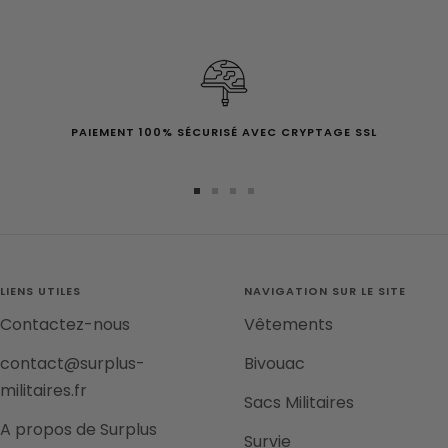
PAIEMENT 100% SÉCURISÉ AVEC CRYPTAGE SSL
Aller
Aller
Aller
Aller
au
au
au
au
slide
slide
slide
slide
1
2
3
4
LIENS UTILES
NAVIGATION SUR LE SITE
Contactez-nous
Vêtements
contact@surplus-
Bivouac
militaires.fr
Sacs Militaires
A propos de Surplus
Survie