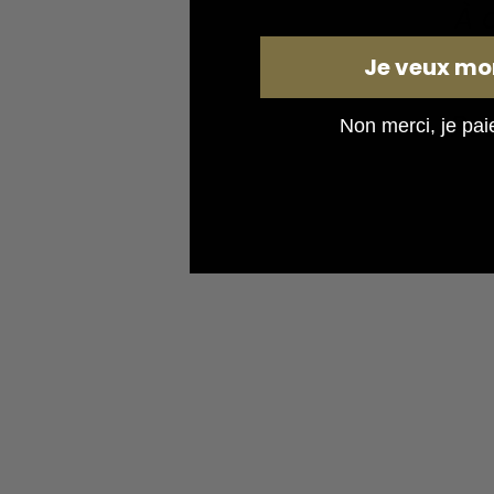
À 
Je veux mo
Ret
Non merci, je paie 