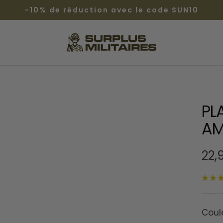
-10% de réduction avec le code SUN10
Surplus
Militaires®
PL
AM
Prix
22,
de
ven
Coul