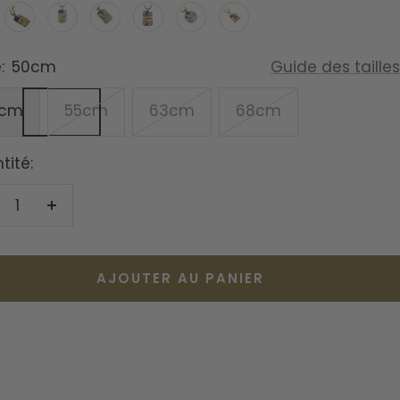
E
CONDOR
AIGLE
COMPLOT
LIBERTÉ
AIGLE
RICHESSE
L
ROYALE
PUISSANT
:
50cm
Guide des tailles
0cm
55cm
63cm
68cm
tité:
duire
Augmenter
la
antité
quantité
AJOUTER AU PANIER