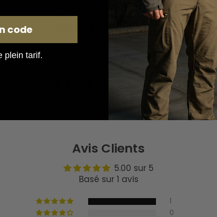
Plaque mili
découvrir également :
scorpion (argent)
n code
ourner dans la catégorie :
Plaques M
plein tarif.
Voir tous les bijoux militaires
Avis Clients
5.00 sur 5
Basé sur 1 avis
1
0