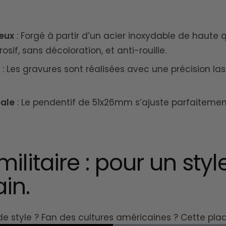
eux
: Forgé à partir d’un
acier inoxydable de haute q
osif, sans décoloration, et anti-rouille.
: Les gravures sont réalisées avec une précision la
éale
: Le pendentif de 51x26mm s’ajuste parfaitemen
ilitaire : pour un styl
in.
de style ?
Fan des cultures américaines ?
Cette plaq