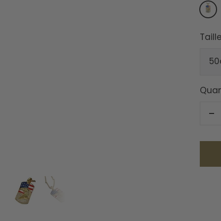
AIGL
ROYA
Taille
5
Quan
Ré
la
qu