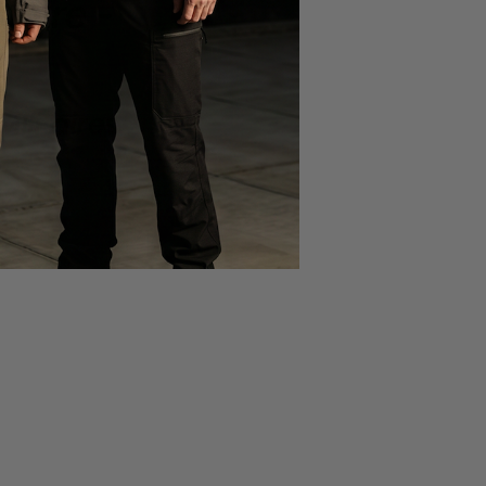
taire -
ilitaires