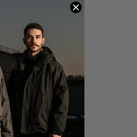
e vaillant,
elle va
rte quelle tenue et
re look
a
vec
urs la même
 plus, elle est
tendez plus et