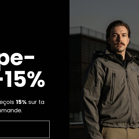
lée de nos jours.
Avec le drapeau américain et l'aigl
 vos tenues du jour.
Elle peut se porter avec n'impo
ouleur.
C'est l'accessoire qui
donnera du peps à vot
 disponible en couleur dorée.
pe-
r : une plaque de qualité.
 -15%
laque en ou pour ne plus à avoir en acheter plusie
ue est
bien résistante et vous durera longtemps.
De
z la porter au quotidien sans la moindre gêne.
N'at
 maintenant !
reçois
15%
sur ta
mmande.