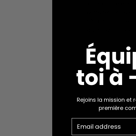
la tendance et sty
parfaitement avec
n'importe quelle c
discrétion.
Elle est
Équi
Plaque en o
toi à
Optez pour cette p
année.
Cette plaq
légère, vous pouve
passez commande
Rejoins la mission et 
première co