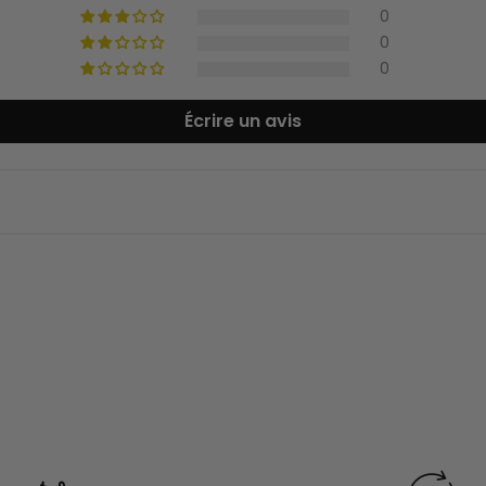
0
0
0
Écrire un avis