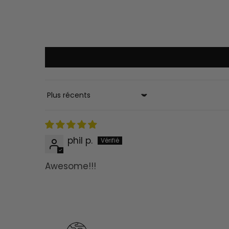
Sort by
phil p.
Awesome!!!