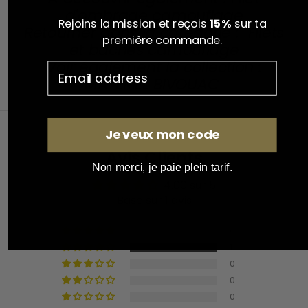
d'ombrage camouflage
Rejoins la mission et reçois
15%
sur ta
Retourner dans la catégorie :
Filets
première commande.
et bâches camouflage
Voir également la collection :
MATÉRIEL BIVOUAC
Je veux mon code
Avis Clients
Non merci, je paie plein tarif.
4.00 sur 5
Basé sur 1 avis
0
1
0
0
0