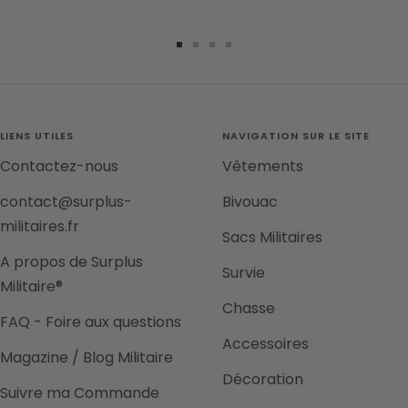
Aller
Aller
Aller
Aller
au
au
au
au
slide
slide
slide
slide
1
2
3
4
LIENS UTILES
NAVIGATION SUR LE SITE
Contactez-nous
Vêtements
contact@surplus-
Bivouac
militaires.fr
Sacs Militaires
A propos de Surplus
Survie
Militaire®
Chasse
FAQ - Foire aux questions
Accessoires
Magazine / Blog Militaire
Décoration
Suivre ma Commande