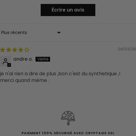
Écrire un avis
Sort by
24/03/25
andre o.
je n'ai rien a dire de plus ,bon c'est du synthetique ,!
merci quand même .
PAIEMENT 100% SÉCURISÉ AVEC CRYPTAGE SSL