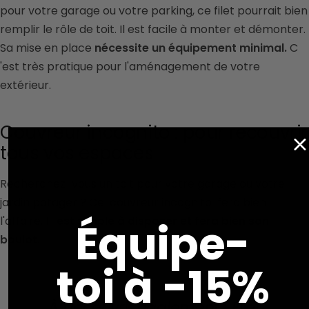
pour votre garage ou votre parking, ce filet pourrait bien
remplir le rôle de toit. Il est facile à monter et démonter.
Sa mise en place
nécessite un équipement minimal.
C
'est très pratique pour l'aménagement de votre
extérieur.
Couvreur incognito : pour recouvrir
tous vos espaces
Recherchez-vous un toit pour votre garage ou votre
jardin potager ?
Ce
couvreur incognito
fera bien
l'affaire.
Il
est simple à disposer et fera bien son
Équipe-
boulot.
toi à -15%
À découvrir également :
Filet