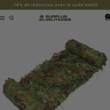
Passer
-10% de réduction avec le code SUN10
au
contenu
0
Surplus
Navigation
Militaires®