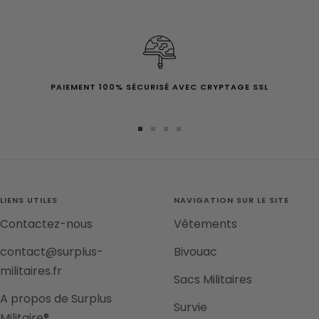
PAIEMENT 100% SÉCURISÉ AVEC CRYPTAGE SSL
Aller
Aller
Aller
Aller
au
au
au
au
slide
slide
slide
slide
1
2
3
4
LIENS UTILES
NAVIGATION SUR LE SITE
Contactez-nous
Vêtements
contact@surplus-
Bivouac
militaires.fr
Sacs Militaires
A propos de Surplus
Survie
Militaire®