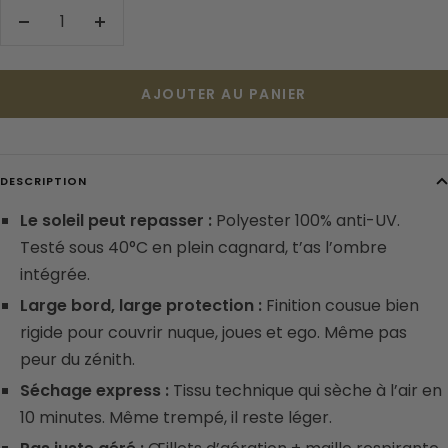
Réduire
Augmenter
la
la
quantité
quantité
AJOUTER AU PANIER
DESCRIPTION
Le soleil peut repasser :
Polyester 100% anti-UV.
Testé sous 40°C en plein cagnard, t’as l’ombre
intégrée.
Large bord, large protection :
Finition cousue bien
rigide pour couvrir nuque, joues et ego. Même pas
peur du zénith.
Séchage express :
Tissu technique qui sèche à l’air en
10 minutes. Même trempé, il reste léger.