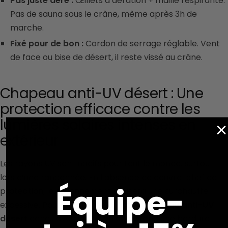
Pas juste aéré :
Œillets d’aération + maille respirante.
Pas de sauna sous le crâne, même après 3h de
marche.
Fixé pour de bon :
Cordon de serrage réglable. Vent
de face ou bise de désert, il reste vissé au crâne.
Chapeau anti-UV désert : Une
protection efficace contre les
lumières solaires intenses en
extérieur
Les rayons UV sont nocifs pour tout le monde, surtout
lors d’une randonnée. En l’absence de couvre-chef de
Équipe-
protection, le rayonnement causera une surchauffe
excessive. Pour contrer cela, notre
Chapeau anti-UV
désert
conçu avec du coton comprend une bordure