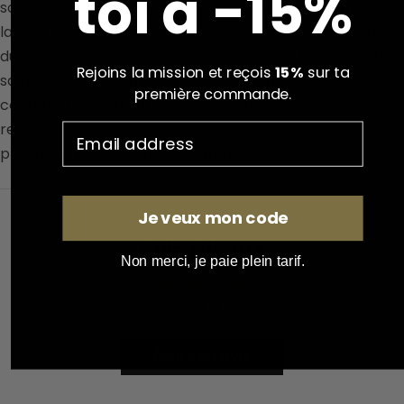
toi à -15%
solide de 9 cm de largeur afin de protéger l’intégralité de
la tête contre les rayons UV malgré un soleil rayonnant
du midi. De plus, son tour de tête universel (56-58 cm),
Rejoins la mission et reçois
15%
sur ta
sa hauteur de 11 cm et sa charge légère (100g)
première commande.
confèrent une utilisation ergonomique sans jamais
restreindre les mouvements de la tête lors de la
prochaine sortie en pleine nature.
Je veux mon code
Avis Clients
Non merci, je paie plein tarif.
Soyez le premier à écrire un avis
Écrire un avis