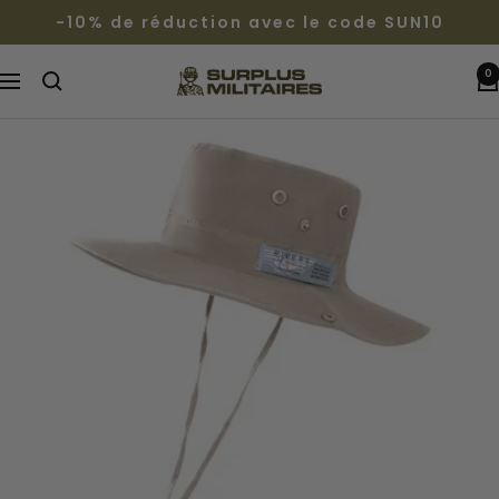
Passer
-10% de réduction avec le code SUN10
au
contenu
0
Surplus
Navigation
Militaires®