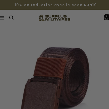
Passer
-10% de réduction avec le code SUN10
au
contenu
0
Surplus
Navigation
Militaires®