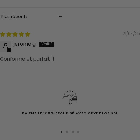
Sort by
21/04/25
jerome g.
Conforme et parfait !!
PAIEMENT 100% SÉCURISÉ AVEC CRYPTAGE SSL
Aller
Aller
Aller
Aller