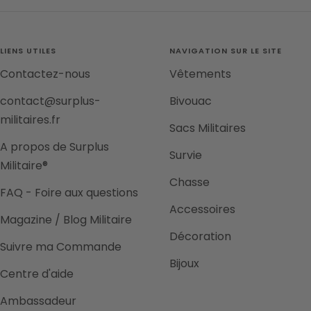
au
au
au
au
slide
slide
slide
slide
1
2
3
4
LIENS UTILES
NAVIGATION SUR LE SITE
Contactez-nous
Vêtements
contact@surplus-
Bivouac
militaires.fr
Sacs Militaires
A propos de Surplus
Survie
Militaire®
Chasse
FAQ - Foire aux questions
Accessoires
Magazine / Blog Militaire
Décoration
Suivre ma Commande
Bijoux
Centre d'aide
Ambassadeur