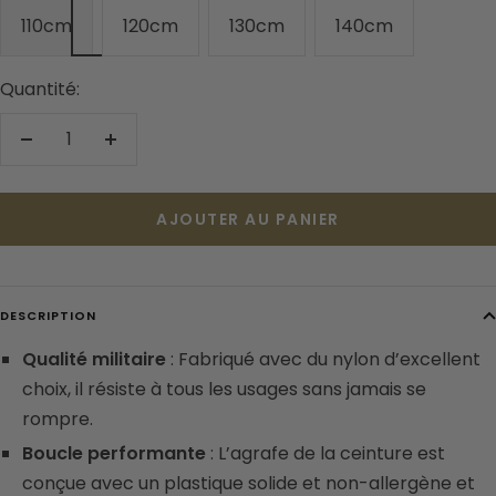
110cm
120cm
130cm
140cm
Quantité:
Réduire
Augmenter
la
la
quantité
quantité
AJOUTER AU PANIER
DESCRIPTION
Qualité militaire
: Fabriqué avec du nylon d’excellent
choix, il résiste à tous les usages sans jamais se
rompre.
Boucle performante
: L’agrafe de la ceinture est
conçue avec un plastique solide et non-allergène et