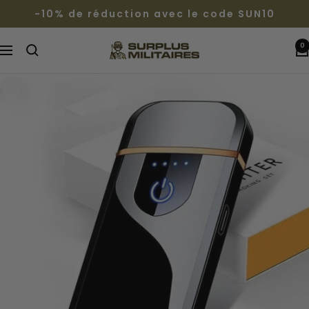
Passer
-10% de réduction avec le code SUN10
au
contenu
0
Surplus
Navigation
Militaires®