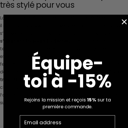
très stylé pour vous
La réputation d’un briquet tempête le précède. En effet,
il s’agit d’un dispositif de mise à feu exceptionnel qui peut
s’utiliser en tout temps. Sous la pluie ou sous le vent, il
s’allumera toujours facilement.
Ce modèle de briquet
tempête électronique est tout aussi incroyable. Il peut
Équipe-
effectuer des prouesses extraordinaires en matière de
feu. Il est pratique pour les personnes qui travaillent en
toi à -15%
dehors d’un bâtiment. Celui-ci possède une
jolie forme
très attrayante.
Vous en serez très fier. Il est comme la
clé à distance d’une voiture. Vous ne pourrez que
l’adorer. S’il vous tente, faites votre achat sans tarder
Rejoins la mission et reçois
15%
sur ta
sur notre site. Vous allez le recevoir dans un bref délai.
première commande.