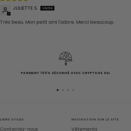
JULIETTE S.
Très beau. Mon petit ami l'adore. Merci beaucoup.
PAIEMENT 100% SÉCURISÉ AVEC CRYPTAGE SSL
Aller
Aller
Aller
Aller
au
au
au
au
slide
slide
slide
slide
1
2
3
4
LIENS UTILES
NAVIGATION SUR LE SITE
Contactez-nous
Vêtements