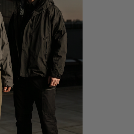
port, streetwear ou
os entre les quarts
esoin d'une
tre
 musclée ou une
 pièces sexy de
re
.
N'hésitez plus et