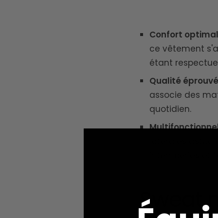
Confort optimal
ce vêtement s'a
étant respectue
Qualité éprouvé
associe des maté
quotidien.
Multifonctionnel
latérales astuci
intempéries et f
Sweat mi