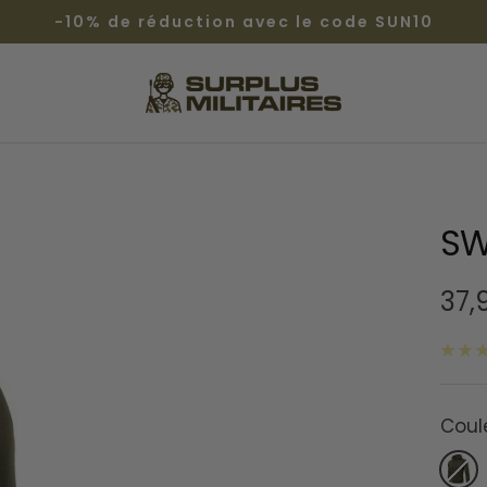
-10% de réduction avec le code SUN10
Surplus
Militaires®
SW
Prix
37,
de
ven
Coul
VERT