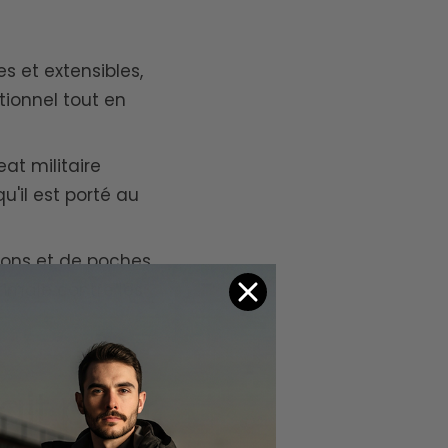
s et extensibles,
tionnel tout en
at militaire
'il est porté au
dons et de poches
timale contre les
ait pour