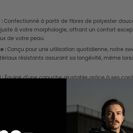
 :
Confectionné à partir de fibres de polyester douce
juste à votre morphologie, offrant un confort excep
ux de votre peau.
e :
Conçu pour une utilisation quotidienne, notre swe
riaux résistants assurant sa longévité, même lorsqu
 :
Équipé d'une capuche ajustable grâce à ses cor
euses, ce sweat fonctionnel offre une protection op
acilite le transport de vos effets personnels.
litaire moulant : parf