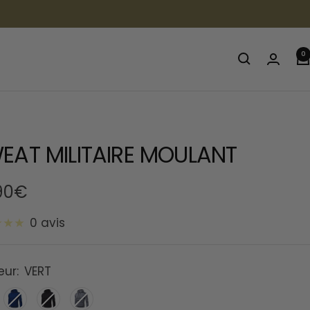
0
EAT MILITAIRE MOULANT
90€
0 avis
te
eur:
VERT
BLEU
NOIR
GRIS