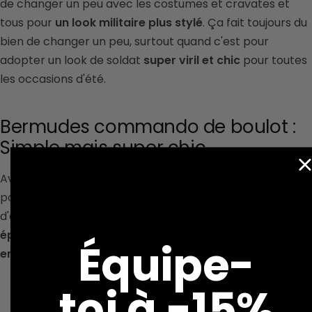
de changer un peu avec les costumes et cravates et
tous pour
un look militaire plus stylé
.
Ça fait toujours du
bien de changer un peu, surtout quand c'est pour
adopter un look de soldat
super viril et chic
pour toutes
les occasions d'été.
Bermudes commando de boulot :
Simple mais super chic
Avec ce commando de boulot des Bermudes vous
pourrez être sûr que toutes vos activités de vacances
d'été seront extraordinaires et inoubliables.
Vous serez
épanoui grâce à votre nouvelle mode qui vous mettra
Équipe-
en valeur.
toi à -15%