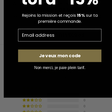
À découvrir également :
COURT
MILITAIRE DE VILLE
Retourner dans la catégorie :
Nos
Rejoins la mission et reçois
15%
sur ta
première commande.
shorts militaires
Voir tout notre catalogue de
vêtements militaires
Je veux mon code
Avis Clients
Non merci, je paie plein tarif.
4.00 sur 5
Basé sur 1 avis
0
1
0
0