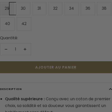
29
30
31
32
34
36
38
40
42
Quantité:
Réduire
Augmenter
la
la
quantité
quantité
AJOUTER AU PANIER
DESCRIPTION
Qualité supérieure :
Conçu avec un coton de premier
choix, sa solidité et sa douceur vous garantissent un