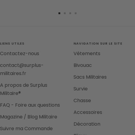
Aller
Aller
Aller
Aller
au
au
au
au
slide
slide
slide
slide
1
2
3
4
LIENS UTILES
NAVIGATION SUR LE SITE
Contactez-nous
Vêtements
contact@surplus-
Bivouac
militaires.fr
Sacs Militaires
A propos de Surplus
Survie
Militaire®
Chasse
FAQ - Foire aux questions
Accessoires
Magazine / Blog Militaire
Décoration
Suivre ma Commande