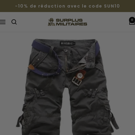
Passer
-10% de réduction avec le code SUN10
au
contenu
0
Surplus
Navigation
Militaires®