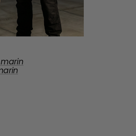
nt de vos couteaux
ège efficacement
 marin
marin