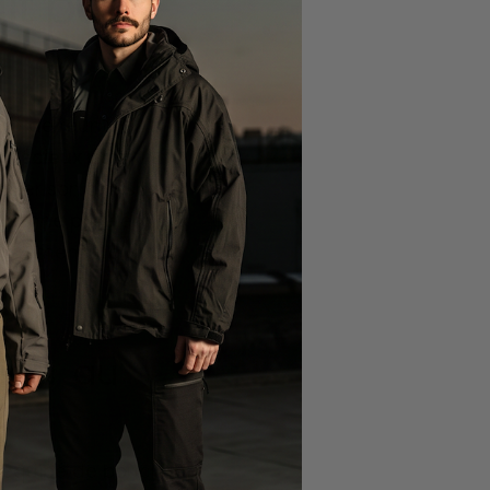
it pour
ra de réunir
 précieux pour
iliter son transport,
 bonne prise en
rangement ludique
aires au
t équipé de boucles