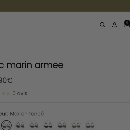
0
c marin armee
,90€
0 avis
te
eur:
Marron foncé
Marron
Marron/
Marron
Noir
Vert
Marron
Camouflage