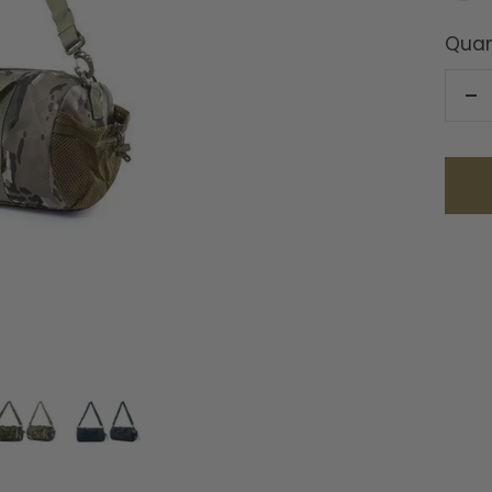
cam
Quan
Ré
la
qu