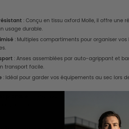
résistant
: Conçu en tissu oxford Molle, il offre une 
un usage durable.
imisé
: Multiples compartiments pour organiser vos k
es.
sport
: Anses assemblées par auto-agrippant et ba
 transport facile.
e
: Idéal pour garder vos équipements au sec lors d
et pratique
: Parfait pour le camping ou les activité
 polyvalente.