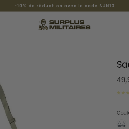
-10% de réduction avec le code SUN10
Surplus
Militaires®
Sa
Prix
49
de
ven
Coul
Gris