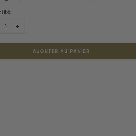
ouflage
foncé
vert
camouflage
foncé
tité:
duire
Augmenter
la
antité
quantité
AJOUTER AU PANIER