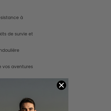
résistance à
its de survie et
ndoulière
e vos aventures
s militaires grâce