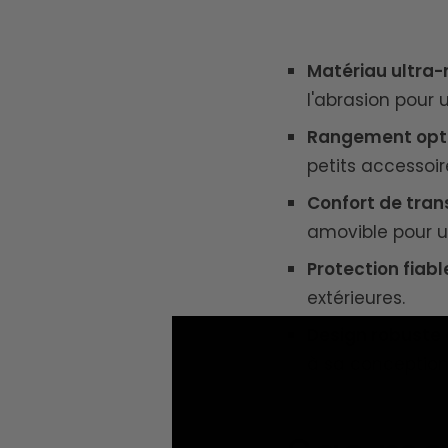
Matériau ultra-
l'abrasion pour 
Rangement opt
petits accessoir
Confort de tran
amovible pour un
Protection fiabl
extérieures.
Design robuste 
à sa conception