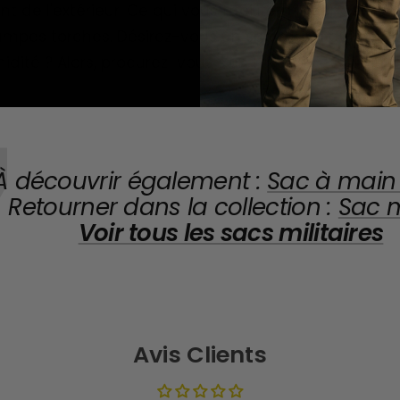
nt de l'extérieur. Ce qui vous facilitera le rangeme
lampes torches. Désirez-vous un sac marin qui
prot
idité ? Alors, procurez-vous s'en !
À découvrir également :
Sac à main
Retourner dans la collection :
Sac 
Voir tous les
sacs militaires
Avis Clients