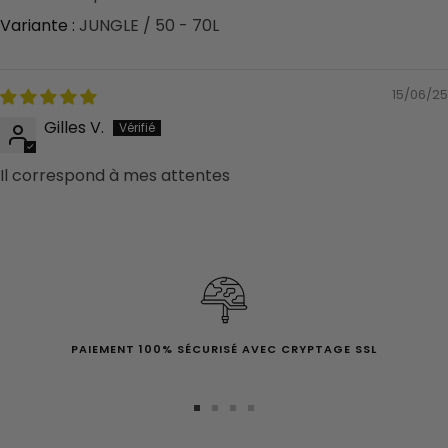
JUNGLE / 50 - 70L
15/06/25
Gilles V.
Il correspond à mes attentes
PAIEMENT 100% SÉCURISÉ AVEC CRYPTAGE SSL
Aller
Aller
Aller
Aller
au
au
au
au