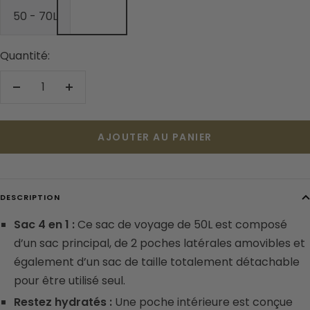
50 - 70L
Quantité:
Réduire
Augmenter
la
la
quantité
quantité
AJOUTER AU PANIER
DESCRIPTION
Sac 4 en 1 :
Ce sac de voyage de 50L est composé
d’un sac principal, de 2 poches latérales amovibles et
également d’un sac de taille totalement détachable
pour être utilisé seul.
Restez hydratés :
Une poche intérieure est conçue