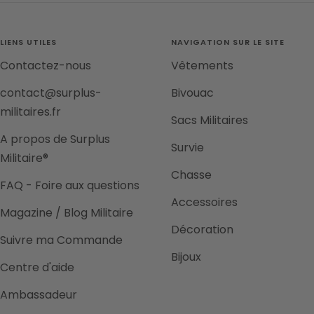
slide
slide
slide
slide
1
2
3
4
LIENS UTILES
NAVIGATION SUR LE SITE
Contactez-nous
Vêtements
contact@surplus-
Bivouac
militaires.fr
Sacs Militaires
A propos de Surplus
Survie
Militaire®
Chasse
FAQ - Foire aux questions
Accessoires
Magazine / Blog Militaire
Décoration
Suivre ma Commande
Bijoux
Centre d'aide
Ambassadeur