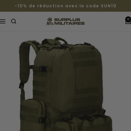
Passer
-10% de réduction avec le code SUN10
au
contenu
0
Surplus
Navigation
Militaires®