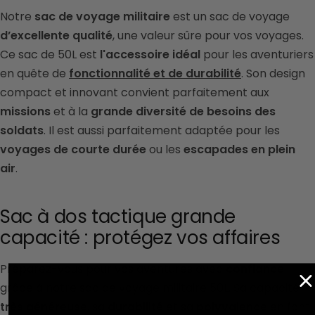
Notre
sac de voyage militaire
est un sac de voyage
d’excellente qualité
, une valeur sûre pour vos voyages.
Ce sac de
50L est
l'accessoire idéal
pour les aventuriers
en quête de
fonctionnalité et de durabilité
.
Son design
compact et innovant convient parfaitement aux
missions
et à la
grande diversité de besoins des
soldats
. Il est aussi
parfaitement adaptée pour les
voyages de courte durée
ou les
escapades en plein
air
.
Sac à dos tactique grande
capacité : protégez vos affaires
Préparez-vous pour vos aventures avec
confiance
grâce à notre sac de voyage militaire 50L. Sa capacité
très généreuse
, sa
durabilité
et sa
polyvalence
en font