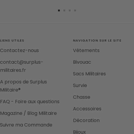
Aller
Aller
Aller
Aller
au
au
au
au
slide
slide
slide
slide
1
2
3
4
LIENS UTILES
NAVIGATION SUR LE SITE
Contactez-nous
Vêtements
contact@surplus-
Bivouac
militaires.fr
Sacs Militaires
A propos de Surplus
Survie
Militaire®
Chasse
FAQ - Foire aux questions
Accessoires
Magazine / Blog Militaire
Décoration
Suivre ma Commande
Bijoux