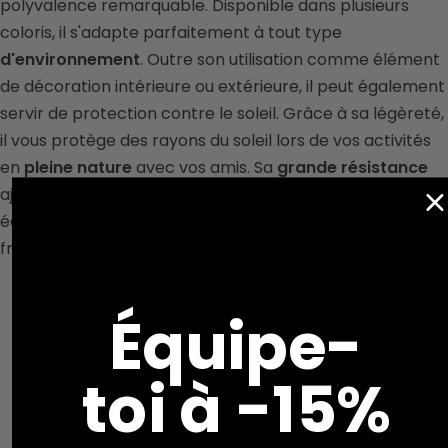
polyvalence remarquable. Disponible dans plusieurs
coloris, il s'adapte parfaitement à tout type
d'environnement
. Outre son utilisation comme élément
de décoration intérieure ou extérieure, il peut également
servir de protection contre le soleil. Grâce à sa légèreté,
il vous protège des rayons du soleil lors de vos activités
en
pleine nature
avec vos amis. Sa
grande résistance
ajoute une touche de style militaire à votre demeure. Cet
équipement est non seulement essentiel pour l'armée
française, mais aussi pour les randonneurs et campeurs.
Équipe-
À découvrir également :
Filet de
camouflage vert
toi à -15%
Retourner dans la catégorie :
Filets
et bâches camouflage
Voir également la collection