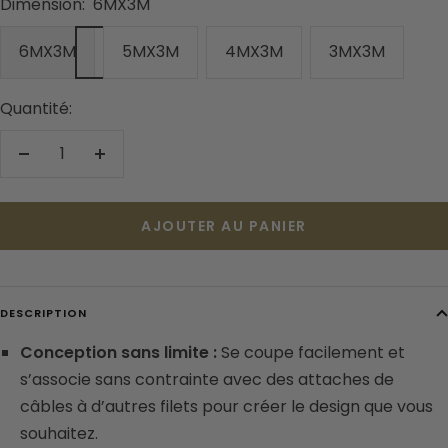
Dimension:
6MX3M
6MX3M
5MX3M
4MX3M
3MX3M
Quantité:
Réduire
Augmenter
la
la
quantité
quantité
AJOUTER AU PANIER
DESCRIPTION
Conception sans limite :
Se coupe facilement et
s’associe sans contrainte avec des attaches de
câbles à d’autres filets pour créer le design que vous
souhaitez.