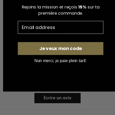
:
Matériel Bivouac
Rejoins la mission et reçois
15%
sur ta
première commande.
Avis Clients
5.00 sur 5
Je veux mon code
Basé sur 1 avis
Non merci, je paie plein tarif.
1
0
0
0
0
Écrire un avis