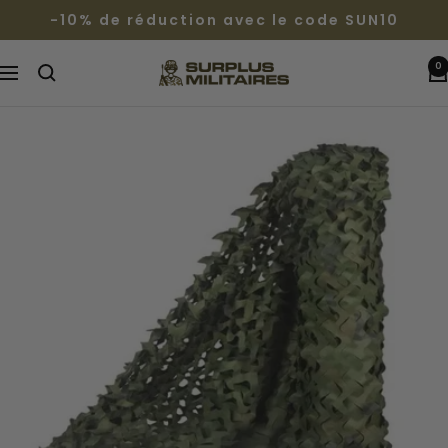
Passer
-10% de réduction avec le code SUN10
au
contenu
0
Surplus
Navigation
Militaires®