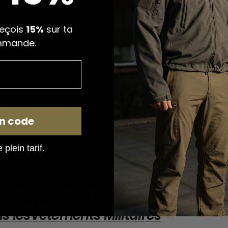
s plus douées pour payer de l'argent en faisant du
reçois
15%
sur ta
ommencent tout juste à s'acheter des vêtements 
mmande.
endre la tête avec votre compte en banque, vous po
illis militaire pas cher.
Vous allez pouvoir vous essay
désormais
très tendance
dans le domaine de la mod
 devez pas dépenser une fortune pour avoir un
look 
 pas profiter de cette occasion rare.
Allez vite sur n
Cette offre ne passe pas tous les jours.
n code
plein tarif.
uvrir également :
Pantalon treillis noi
er dans la catégorie :
Treillis militai
us les
Vetements Militaires