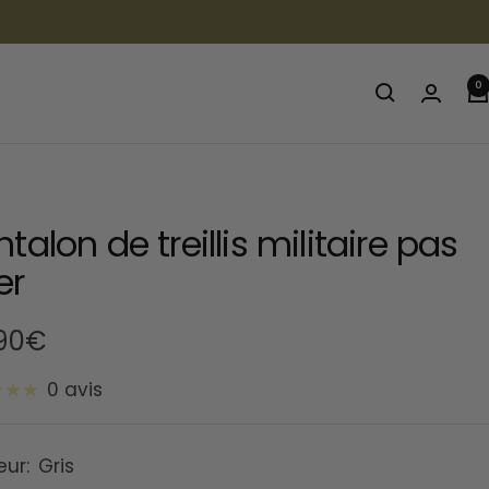
0
talon de treillis militaire pas
er
90€
0 avis
te
eur:
Gris