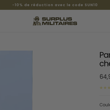
-10% de réduction avec le code SUN10
Surplus
Militaires®
Pan
ch
Prix
64,
de
ven
Coul