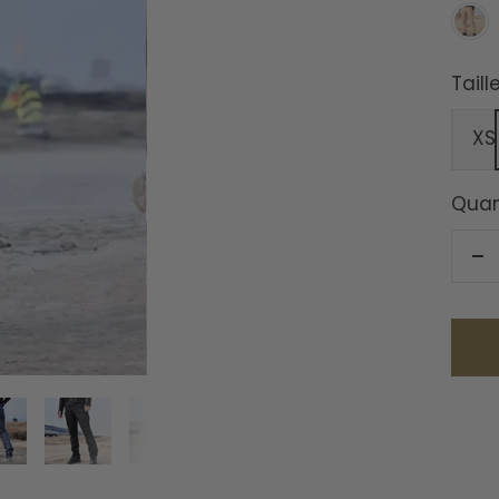
Kaki
Taille
XS
Quan
Ré
la
qu