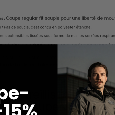
Coupe regular fit souple pour une liberté de mo
rs :
 :
Pas de soucis, c’est conçu en polyester étanche.
res extensibles tissées sous forme de mailles serrées respiran
 généreuses zippées, coutures renforcées pour frein
 plaisir et de vous acheter des affaires à vous ?
Cho
on de treillis militaire pas cher
.
Il est à la pointe 
e.
pe-
 de treillis militaire 
 -15%
oir un super look