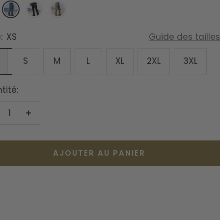
Gris
Noir
Vert
Armé
:
XS
Guide des tailles
S
M
L
XL
2XL
3XL
tité:
duire
Augmenter
la
antité
quantité
AJOUTER AU PANIER