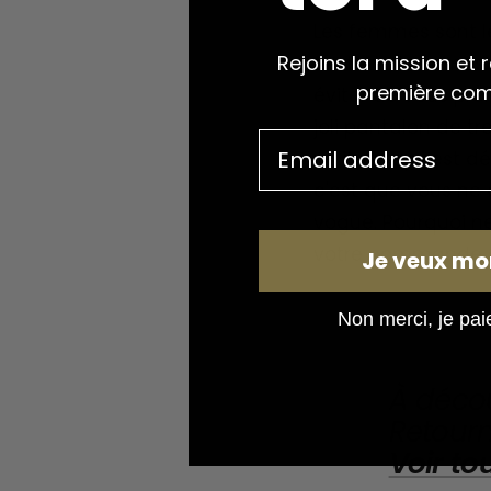
Les femmes sont le
Rejoins la mission et 
Certains hommes c
première co
éviter de vous pr
joli pantalon de tre
militaire qui est 
c'est que vous ne
vogue.
Pourquoi ne
votre commande.
Je veux mo
Non merci, je paie 
À déco
Retourn
Voir to