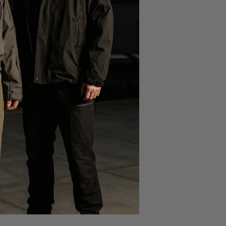
 shopping.
pour eux.
Pour
uvez opter pour ce
er au style
e.
Ce qui est bien
stylé
très en
otre site et faites
r
res