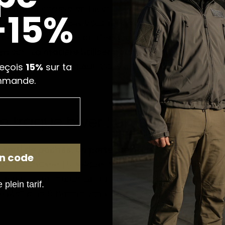
aller à la chasse en hiver, le Pantalon chasse hiver
 -15%
 ces derniers, nous vous recommandons un panta
e ce pantalon a été confectionné de sorte à ce qu’il
saison.
La matière utiliser pour sa confection est ré
reçois
15%
sur ta
e bien tenir la chaleur
. Vous allez pouvoir profiter d
mmande.
 traque hiver : un article très 
ssorti de poches, de porte-ceinture, et de cuissard
n code
on de chasse classique mais il se porte
spécialeme
alon est incontournable pour le bon déroulement de
plein tarif.
hésitez plus à passer vos commandes !