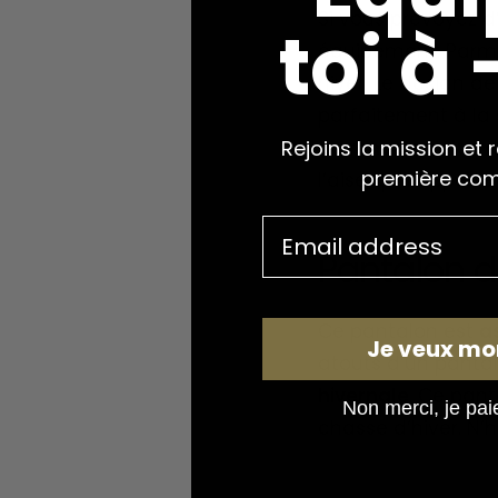
Si vous prévoyez d’
toi à
équipement. Parmi
hiver. Le design d
parfaitement à la 
Rejoins la mission et 
au ronce en plus d
première co
l’aise qu’il apporte.
Pantalon de
Ce pantalon est
a
Je veux mo
atouts d’un pantal
hivernale
. Ce pant
Non merci, je paie 
chasse d’hiver. N’