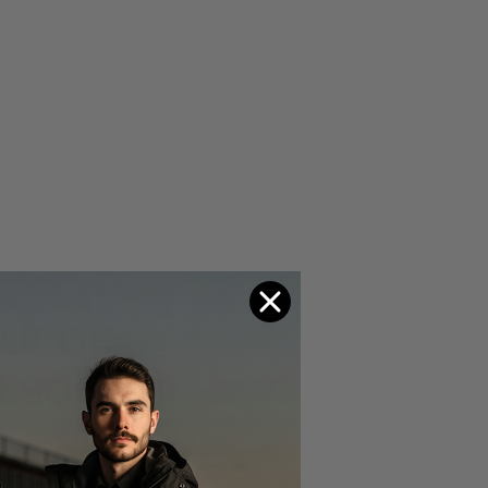
our de
n saison