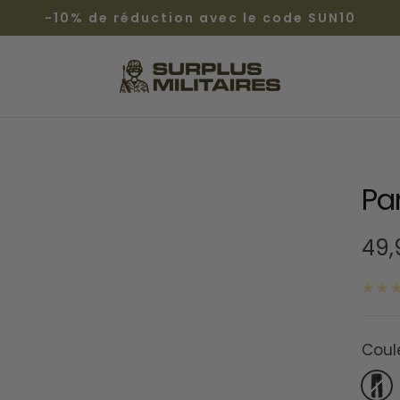
-10% de réduction avec le code SUN10
Surplus
Militaires®
Pa
Prix
49
de
ven
Coul
noir