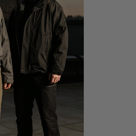
 vous faut le bon
lon de chasse
 s’adapte
sistant au froid et
u confort et de
pratique.
. Il a tous les
nt en saison
 vos parties de