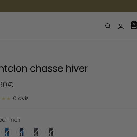
0
ntalon chasse hiver
,90€
0 avis
te
eur:
noir
Bleu
Marine
gris
vert