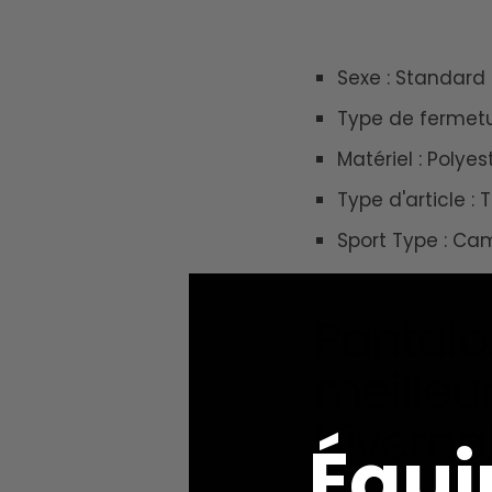
Sexe :
Standard
Type de fermetu
Matériel :
Polyes
Type d'article :
T
Sport Type :
Cam
Pantalo
meilleu
hivernal
Équi