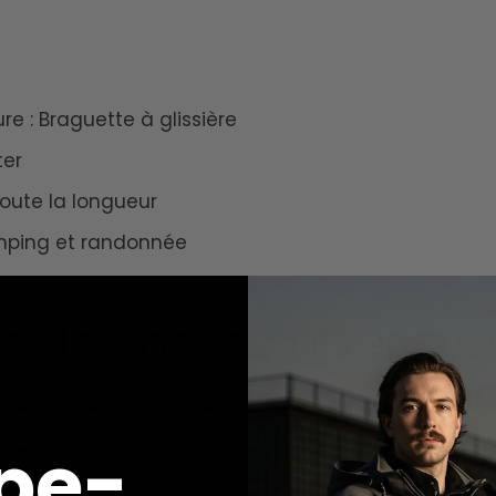
re :
Braguette à glissière
ter
oute la longueur
ping et randonnée
n de chasse hiver : p
re partie de chasse e
e.
pe-