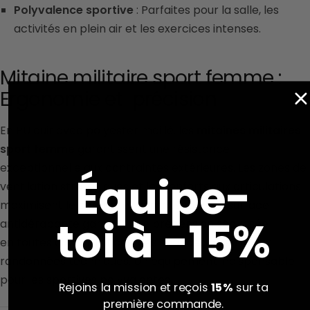
Polyvalence sportive
: Parfaites pour la salle, les
activités en plein air et les exercices intenses.
Mitaine militaire sport femme :
Ergonomie et précision
En PU cuir avec polyester maillé,
les
mitaines militaires
sport femme
garantissent
une résistance
exce
ptionnelle aux co
ntraintes extérieures
.
Le
s zones de
Équipe-
vent
ilation stratégiques et l
es renforts aux
articulations
m
aximisent le conf
ort et la protection. La
surface
toi à -15%
antidérapante
garantit une pr
éhension sécurisée
en
toutes circonstances, des
séances en sall
e aux
randonnées te
chniques. Un équi
pement indispensable
pou
r les sportives poly
valentes.
Rejoins la mission et reçois
15%
sur ta
première commande.