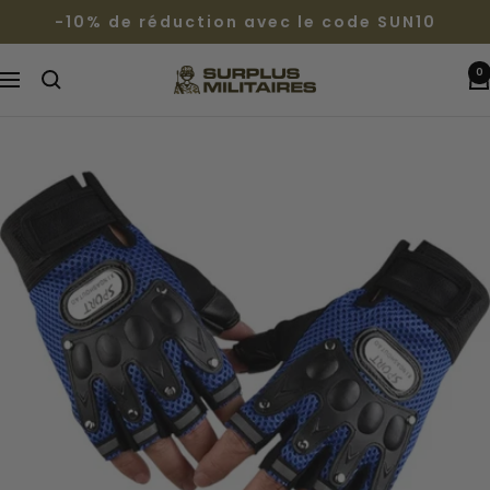
Passer
-10% de réduction avec le code SUN10
au
contenu
0
Surplus
Navigation
Militaires®