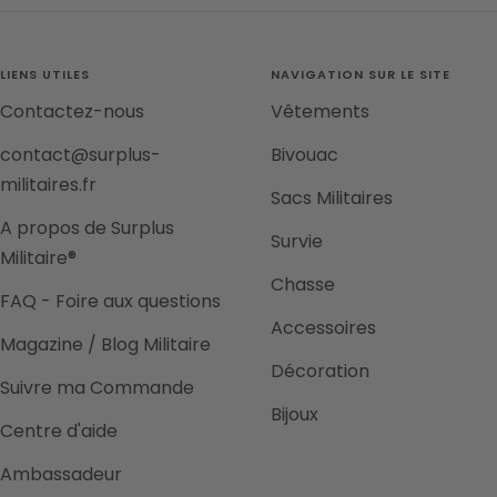
au
au
au
au
slide
slide
slide
slide
1
2
3
4
LIENS UTILES
NAVIGATION SUR LE SITE
Contactez-nous
Vêtements
contact@surplus-
Bivouac
militaires.fr
Sacs Militaires
A propos de Surplus
Survie
Militaire®
Chasse
FAQ - Foire aux questions
Accessoires
Magazine / Blog Militaire
Décoration
Suivre ma Commande
Bijoux
Centre d'aide
Ambassadeur