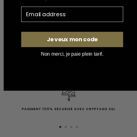
Avis Clients
Soyez le premier à écrire un avis
Je veux mon code
Non merci, je paie plein tarif.
Écrire un avis
PAIEMENT 100% SÉCURISÉ AVEC CRYPTAGE SSL
Aller
Aller
Aller
Aller