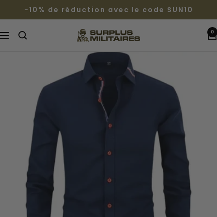
Passer
-10% de réduction avec le code SUN10
au
contenu
0
Surplus
Navigation
Militaires®