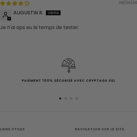
09/04/24
AUGUSTIN R.
Je n'ai aps eu le temps de tester.
PAIEMENT 100% SÉCURISÉ AVEC CRYPTAGE SSL
Aller
Aller
Aller
Aller
au
au
au
au
slide
slide
slide
slide
1
2
3
4
LIENS UTILES
NAVIGATION SUR LE SITE