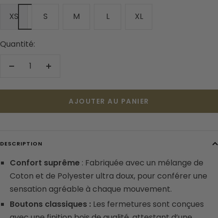
XS
S
M
L
XL
Quantité:
Réduire
Augmenter
la
la
quantité
quantité
AJOUTER AU PANIER
DESCRIPTION
Confort suprême
: Fabriquée avec un mélange de
Coton et de Polyester ultra doux, pour conférer une
sensation agréable à chaque mouvement.
Boutons classiques :
Les fermetures sont conçues
avec une finition bois de qualité, attestant d’une