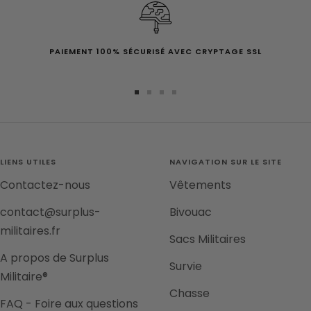
PAIEMENT 100% SÉCURISÉ AVEC CRYPTAGE SSL
Aller
Aller
Aller
Aller
au
au
au
au
slide
slide
slide
slide
1
2
3
4
LIENS UTILES
NAVIGATION SUR LE SITE
Contactez-nous
Vêtements
contact@surplus-
Bivouac
militaires.fr
Sacs Militaires
A propos de Surplus
Survie
Militaire®
Chasse
FAQ - Foire aux questions