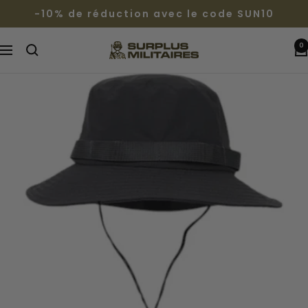
Passer
-10% de réduction avec le code SUN10
au
contenu
0
Surplus
Navigation
Militaires®