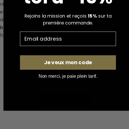
résistant. Avec son ajustement de tour de tête, il se fixe
et vous protège de manière optimale même par rafales
Rejoins la mission et reçois
15%
sur ta
de vent. Avec ses bords rabattables, le
chapeau de
première commande.
brousse polyvalent
est un classique de l’outdoor, à la
fois pratique, léger et robuste.
Je veux mon code
Avis Clients
Non merci, je paie plein tarif.
Soyez le premier à écrire un avis
Écrire un avis