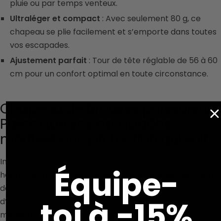
pluie ou par temps venteux.
Ultraléger et compact
: Avec seulement 80 g, ce
chapeau se plie facilement et s’emporte dans toutes
vos escapades.
Ajustement parfait
: Tour de tête réglable de 56 à 60
cm pour un confort optimal en toute circonstance.
Chapeau de brousse polyvalent :
Parce que vos escapades
méritent une protection qui suit
Imperméable, coupe-vent, ultraléger : voici un boonie
Équipe-
hat qui ne fait pas dans la demi-mesure. Avec son bord
de 7 cm, il vous protège des rayons UV et vous permet
toi à -15%
d’explorer sans crainte. Que ce soit sous un ciel
menaçant ou en plein soleil, il tient bon grâce à son nylon