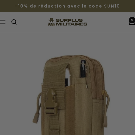
Passer
-10% de réduction avec le code SUN10
au
contenu
0
Surplus
Navigation
Militaires®