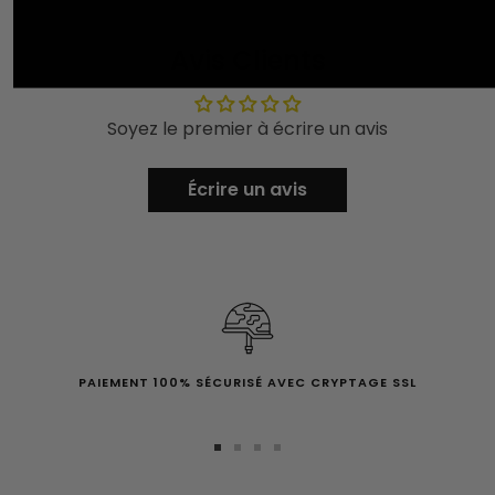
Avis Clients
Soyez le premier à écrire un avis
Écrire un avis
PAIEMENT 100% SÉCURISÉ AVEC CRYPTAGE SSL
Aller
Aller
Aller
Aller
au
au
au
au