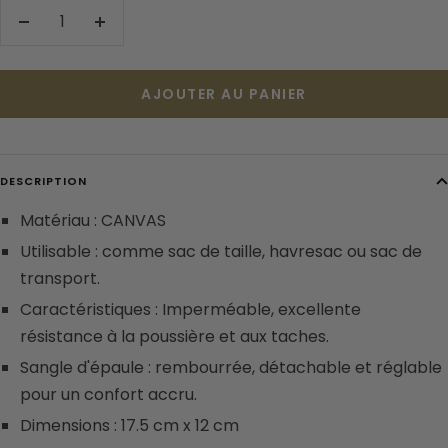
Réduire
Augmenter
la
la
quantité
quantité
AJOUTER AU PANIER
DESCRIPTION
Matériau : CANVAS
Utilisable : comme sac de taille, havresac ou sac de
transport.
Caractéristiques : Imperméable, excellente
résistance à la poussière et aux taches.
Sangle d'épaule : rembourrée, détachable et réglable
pour un confort accru.
Dimensions : 17.5 cm x 12 cm