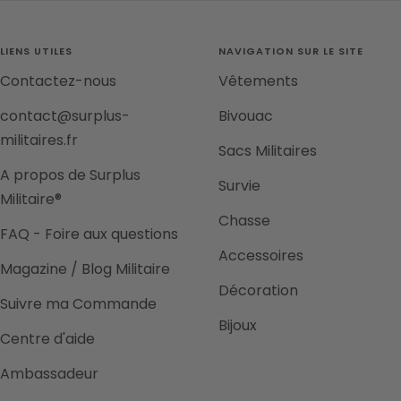
slide
slide
slide
slide
1
2
3
4
LIENS UTILES
NAVIGATION SUR LE SITE
Contactez-nous
Vêtements
contact@surplus-
Bivouac
militaires.fr
Sacs Militaires
A propos de Surplus
Survie
Militaire®
Chasse
FAQ - Foire aux questions
Accessoires
Magazine / Blog Militaire
Décoration
Suivre ma Commande
Bijoux
Centre d'aide
Ambassadeur